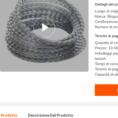
Dettagli del p
Luogo di orig
Marca: Bingz
Certificazion
Numero di m
Termini di pa
Quantità di or
Prezzo: 10-50
Imballaggi par
tessuti
Tempi di con
Termini di p
Capacità di a
l Prodotto
Descrizione Del Prodotto