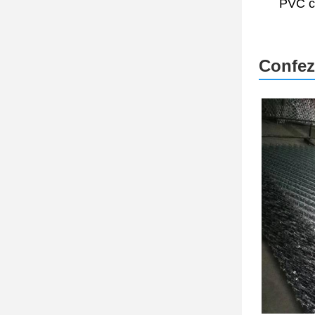
PVC c
Confez