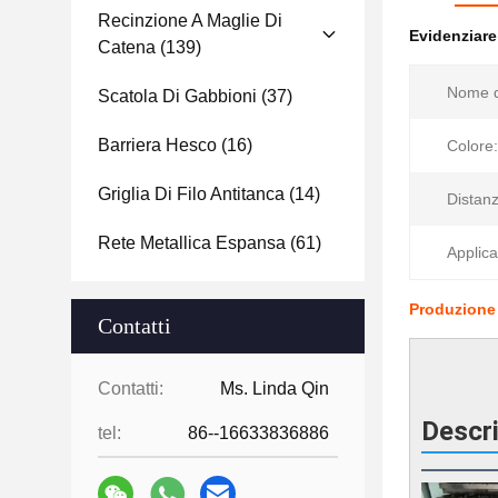
Recinzione A Maglie Di
Evidenziar
Catena
(139)
Nome d
Scatola Di Gabbioni
(37)
Barriera Hesco
(16)
Colore:
Griglia Di Filo Antitanca
(14)
Distanz
Rete Metallica Espansa
(61)
Applica
Produzione d
Contatti
Contatti:
Ms. Linda Qin
Descri
tel:
86--16633836886