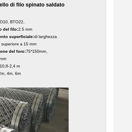
llo di filo spinato saldato
O10, BTO22,
 del filo:
2.5 mm
nto superficiale:
di larghezza
o superiore a 15 mm
one del foro:
75*150mm,
0mm
10,8-2,4 m
2m, 4m, 6m