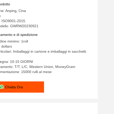
rodotto
ine: Anping, Cina
e
e: ISO9001-2015
odello: GWRW20230921
gamento e di spedizione
dine minimo: 1roll
 dollars
ticolari: Imballaggi in cartone e imballaggi in sacchetti
segna: 10-15 GIORNI
agamento: T/T, L/C, Western Union, MoneyGram
limentazione: 15000 rulli al mese
Chatta Ora