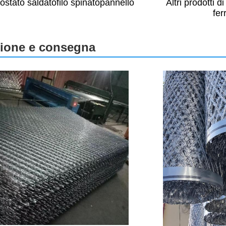
Altri prodotti d
ostato saldato
filo spinato
pannello
fer
ione e consegna