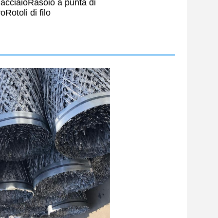
i acciaio
Rasoio a punta di
ro
Rotoli di filo