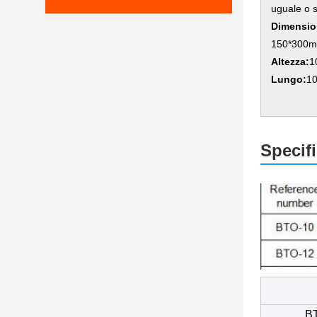
uguale o 
Dimension
150*300
Altezza:
1
Lungo:
10
Specifi
BT