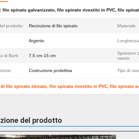
e:
filo spinato galvanizzato
,
filo spinato rivestito in PVC
,
filo spin
el prodotto:
Recinzione di filo spinato
Materiale:
Argento
Lunghezza
Spessore d
a di Barb:
7,5 cm-15 cm
rasoio:
zione:
Costruzione protettiva
Tipo di ras
i filo spinato zincato, filo spinato rivestito in PVC, filo spinato
zione del prodotto