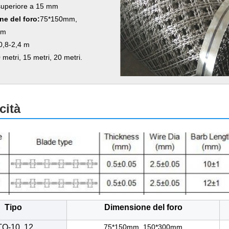
superiore a 15 mm
e del foro:
75*150mm,
mm
0,8-2,4 m
 metri, 15 metri, 20 metri.
cità
Tipo
Dimensione del foro
O-10, 12,
75*150mm, 150*300mm