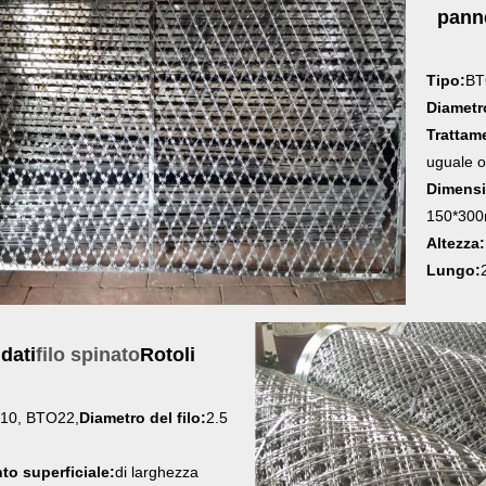
panne
Tipo:
BT
Diametro
Trattame
uguale 
Dimensi
150*30
Altezza:
Lungo:
dati
filo spinato
Rotoli
10, BTO22,
Diametro del filo:
2.5
to superficiale:
di larghezza