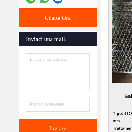
Chatta Ora
Inviaci una mail.
Sal
Tipo:
BTO
mm
Inviare
Trattamen