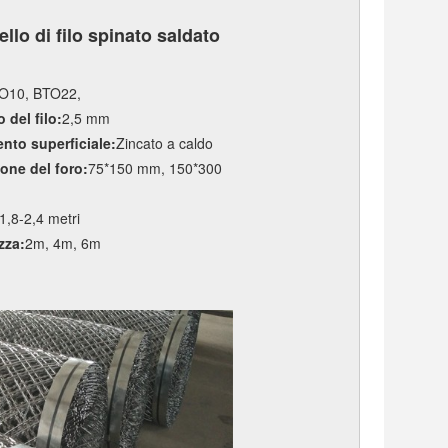
llo di filo spinato saldato
O10, BTO22,
 del filo:
2,5 mm
nto superficiale:
Zincato a caldo
one del foro:
75*150 mm, 150*300
1,8-2,4 metri
zza:
2m, 4m, 6m