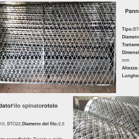
Panne
Tipo:
BT
Diametro
Trattame
Dimensi
mm
Altezza:
Lunghe
dato
rotolo
Filo spinato
10, BTO22,
Diametro del filo:
2,5
to superficiale:
Zincato a caldo