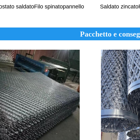
Saldato zincato
stato saldato
Filo spinato
pannello
Pacchetto e conse