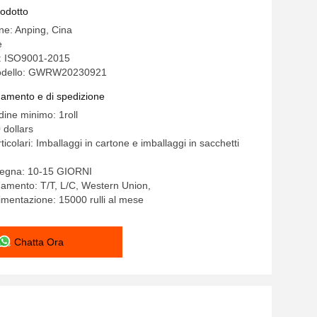
li
rodotto
ine: Anping, Cina
e
e: ISO9001-2015
odello: GWRW20230921
gamento e di spedizione
dine minimo: 1roll
 dollars
ticolari: Imballaggi in cartone e imballaggi in sacchetti
segna: 10-15 GIORNI
gamento: T/T, L/C, Western Union,
limentazione: 15000 rulli al mese
Chatta Ora