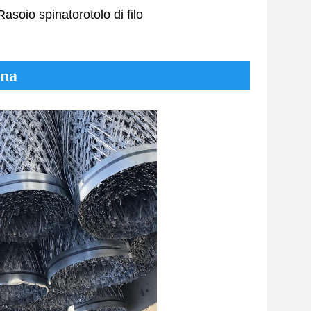
Rasoio spinato
rotolo di filo
gna