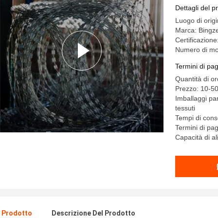
residenzia
Dettagli del p
Luogo di orig
Marca: Bingz
Certificazion
Numero di m
Termini di pa
Quantità di or
Prezzo: 10-50
Imballaggi par
tessuti
Tempi di con
Termini di pa
Capacità di a
l Prodotto
Descrizione Del Prodotto