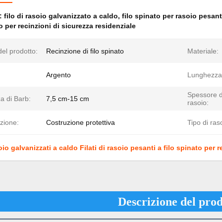
e:
filo di rasoio galvanizzato a caldo
,
filo spinato per rasoio pesan
io per recinzioni di sicurezza residenziale
el prodotto:
Recinzione di filo spinato
Materiale:
Argento
Lunghezza
Spessore d
a di Barb:
7,5 cm-15 cm
rasoio:
zione:
Costruzione protettiva
Tipo di ras
soio galvanizzati a caldo Filati di rasoio pesanti a filo spinato per 
Descrizione del prod