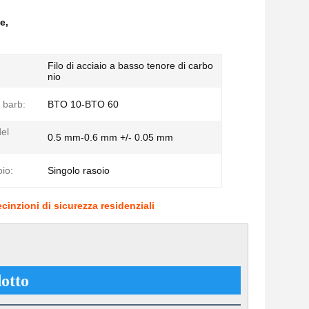
te
,
Filo di acciaio a basso tenore di carbo
nio
 barb:
BTO 10-BTO 60
el
0.5 mm-0.6 mm +/- 0.05 mm
oio:
Singolo rasoio
recinzioni di sicurezza residenziali
otto