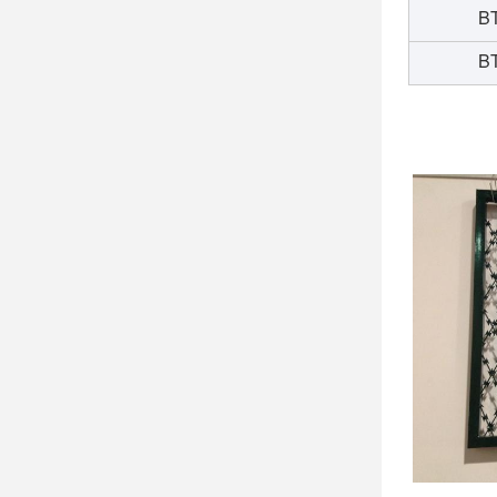
BT
BT