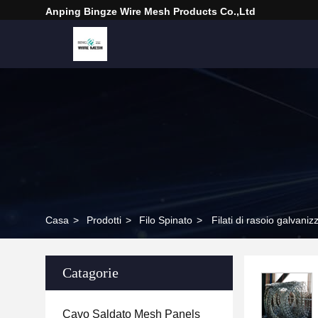
Anping Bingze Wire Mesh Products Co.,Ltd
Casa
>
Prodotti
>
Filo Spinato
>
Filati di rasoio galvaniz
Catagorie
Cavo Saldato Mesh Panels