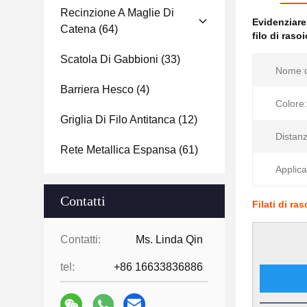
Recinzione A Maglie Di
Evidenziar
Catena
(64)
filo di raso
Scatola Di Gabbioni
(33)
Nome d
Barriera Hesco
(4)
Colore:
Griglia Di Filo Antitanca
(12)
Distanz
Rete Metallica Espansa
(61)
Applica
Contatti
Filati di ra
Contatti:
Ms. Linda Qin
tel:
+86 16633836886