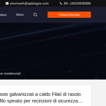
wiremesh@apbingze.com
86--16633836886
ttaci
Chiacchierata
Italian
za residenziali
asoio galvanizzati a caldo Filati di rasoio
filo spinato per recinzioni di sicurezza