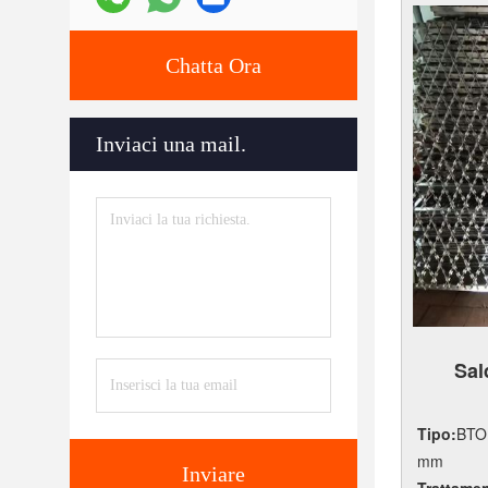
Chatta Ora
Inviaci una mail.
Sal
Tipo:
BTO
mm
Inviare
Trattamen