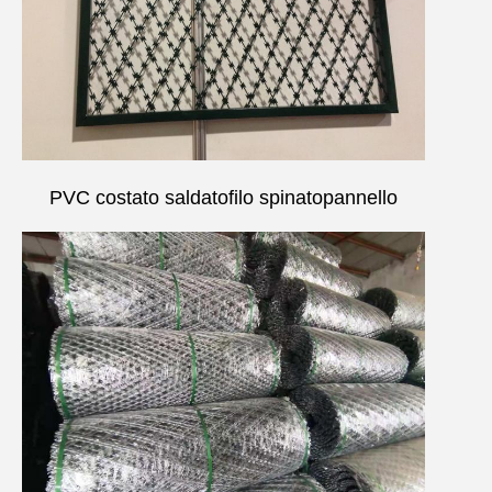
PVC costato saldato
filo spinato
pannello