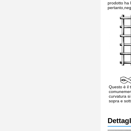
prodotto ha l
pertanto,negl
Questo è il t
comunemente 
curvatura si
sopra e sotto
Dettagl