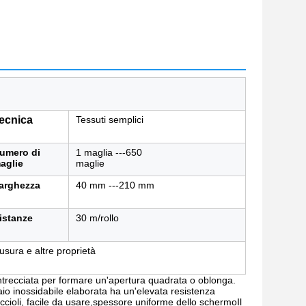
ecnica
Tessuti semplici
umero di
1 maglia ---650
aglie
maglie
arghezza
40 mm ---210 mm
istanze
30 m/rollo
'usura e altre proprietà
oi intrecciata per formare un'apertura quadrata o oblonga.
ciaio inossidabile elaborata ha un'elevata resistenza
iccioli, facile da usare,spessore uniforme dello schermoIl