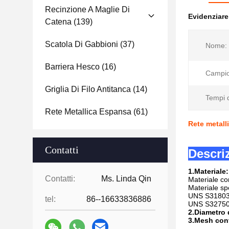
Recinzione A Maglie Di
Evidenziar
Catena
(139)
Scatola Di Gabbioni
(37)
Nome:
Barriera Hesco
(16)
Campio
Griglia Di Filo Antitanca
(14)
Tempi 
Rete Metallica Espansa
(61)
Rete metall
Contatti
Descri
1.Materiale:
Contatti:
Ms. Linda Qin
Materiale co
Materiale sp
UNS S31803 (
tel:
86--16633836886
UNS S32750 f
2.Diametro d
3.Mesh con