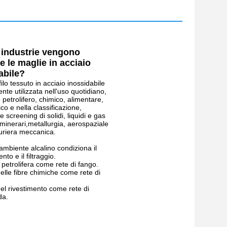
i industrie vengono
te le maglie in acciaio
abile?
filo tessuto in acciaio inossidabile
te utilizzata nell'uso quotidiano,
 petrolifero, chimico, alimentare,
co e nella classificazione,
 screening di solidi, liquidi e gas
minerari,metallurgia, aerospaziale
uriera meccanica.
'ambiente alcalino condiziona il
to e il filtraggio.
a petrolifera come rete di fango.
delle fibre chimiche come rete di
del rivestimento come rete di
da.