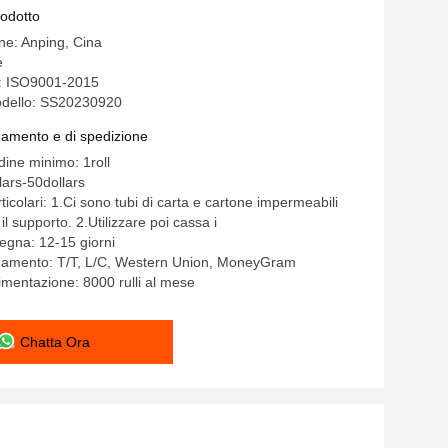
rodotto
ine: Anping, Cina
e
e: ISO9001-2015
dello: SS20230920
gamento e di spedizione
dine minimo: 1roll
lars-50dollars
ticolari: 1.Ci sono tubi di carta e cartone impermeabili
 il supporto. 2.Utilizzare poi cassa i
egna: 12-15 giorni
agamento: T/T, L/C, Western Union, MoneyGram
limentazione: 8000 rulli al mese
Chatta Ora