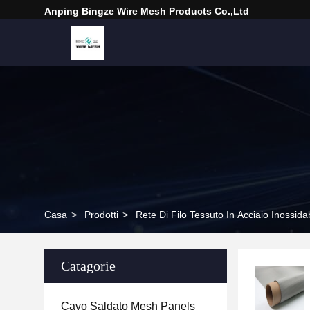
Anping Bingze Wire Mesh Products Co.,Ltd
Casa
>
Prodotti
>
Rete Di Filo Tessuto In Acciaio Inossida
Catagorie
Cavo Saldato Mesh Panels