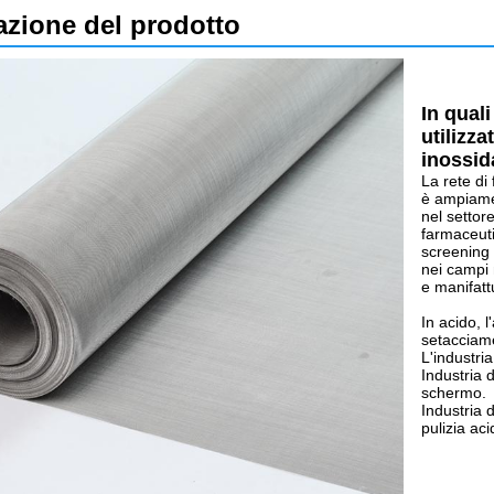
azione del prodotto
In qual
utilizza
inossid
La rete di 
è ampiamen
nel settore
farmaceuti
screening e
nei campi 
e manifatt
In acido, l
setacciamen
L'industri
Industria 
schermo.
Industria 
pulizia aci