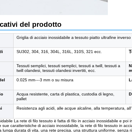
cativi del prodotto
Griglia di acciaio inossidabile a tessuto piatto ultrafine inverso
di
SU302, 304, 316, 304L, 316L, 310S, 321 ecc.
T
Tessuti semplici, tessuti semplici, tessuti a twill, tessuti a
N
twill olandesi, tessuti olandesi invertiti, ecc.
m
del
0.025 mm---3 mm o su misura
L
io
Acqua resistente, carta di plastica, custodia di legno,
D
pallet
ni
Resistenza agli acidi, alle acque alcaline, alla temperatura, all
idabile La rete di filo tessuto è fatta di filo in acciaio inossidabile e p
 sue caratteristiche di acciaio inossidabile, la rete di filo tessuto in ac
a lunga durata di vita, una rete precisa, una struttura uniforme, senza r