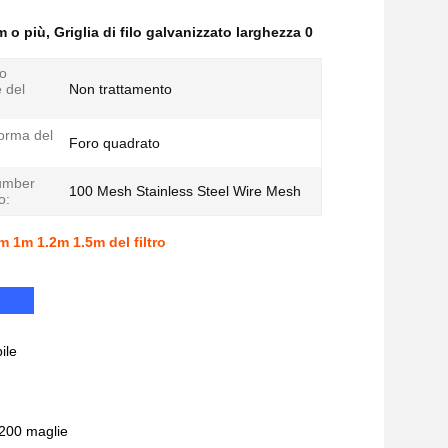
m o più
,
Griglia di filo galvanizzato larghezza 0
o
e del
Non trattamento
orma del
Foro quadrato
umber
100 Mesh Stainless Steel Wire Mesh
o:
m 1m 1.2m 1.5m del filtro
ile
3200 maglie