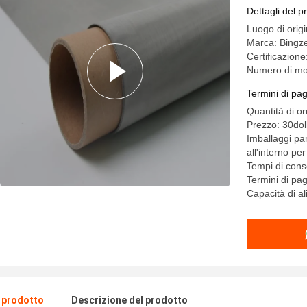
filtro
Dettagli del p
Luogo di orig
Marca: Bingz
Certificazion
Numero di mo
Termini di pa
Quantità di or
Prezzo: 30dol
Imballaggi par
all'interno per
Tempi di cons
Termini di p
Capacità di a
l prodotto
Descrizione del prodotto