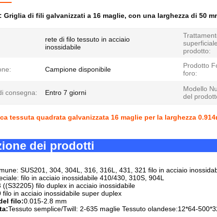
e:
Griglia di fili galvanizzati a 16 maglie
,
con una larghezza di 50 m
Trattament
rete di filo tessuto in acciaio
superficial
inossidabile
prodotto:
Prodotto F
ne:
Campione disponibile
foro:
Modello N
di consegna:
Entro 7 giorni
del prodott
ica tessuta quadrata galvanizzata 16 maglie per la larghezza 0.914
zione dei prodotti
mune: SUS201, 304, 304L, 316, 316L, 431, 321 filo in acciaio inossidab
eciale: filo in acciaio inossidabile 410/430, 310S, 904L
(S32205) filo duplex in acciaio inossidabile
ilo in acciaio inossidabile super duplex
el filo:
0.015-2.8 mm
ta:
Tessuto semplice/Twill: 2-635 maglie Tessuto olandese:12*64-500*