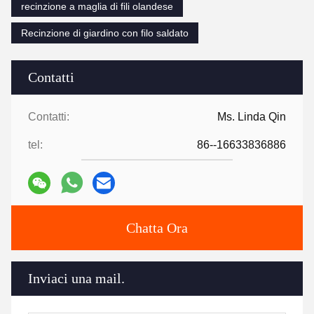
recinzione a maglia di fili olandese
Recinzione di giardino con filo saldato
Contatti
Contatti:
Ms. Linda Qin
tel:
86--16633836886
Chatta Ora
Inviaci una mail.