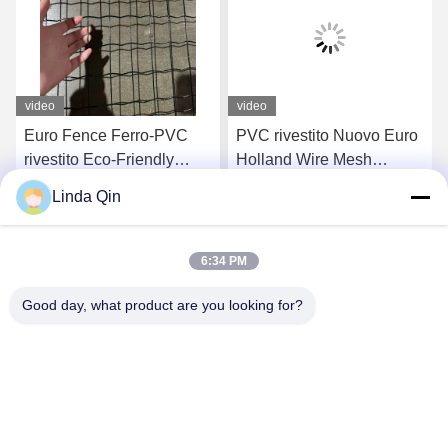
video
video
Euro Fence Ferro-PVC
PVC rivestito Nuovo Euro
rivestito Eco-Friendly
Holland Wire Mesh
Garden Wire Mesh
Prezzo Welded Wire
Linda Qin
Fencing per la protezione
Mesh Recinzione Anping
Chatta Ora
Chatta Ora
agricola
Factory Plastic Coated
Wire Mesh
6:34 PM
Good day, what product are you looking for?
Anping Bingze Wire Mesh Products Co.,Ltd
wiremesh@apbingze.com