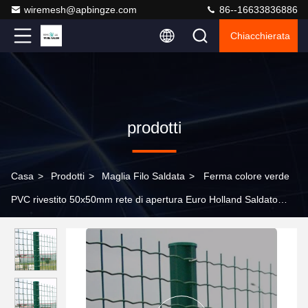
wiremesh@apbingze.com
86--16633836886
Chiacchierata
prodotti
Casa
>
Prodotti
>
Maglia Filo Saldata
>
Ferma colore verde
PVC rivestito 50x50mm rete di apertura Euro Holland Saldato
rete di filo di rete di recinzione per il Cile