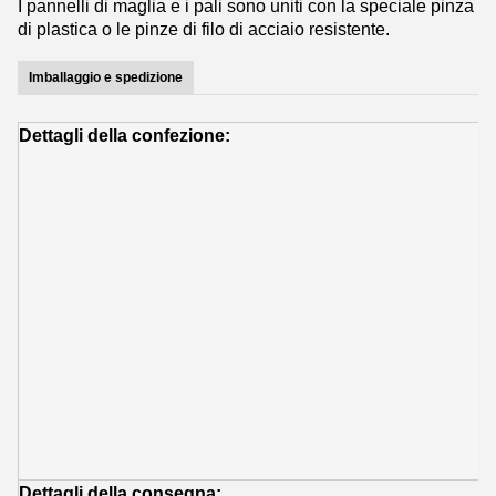
I pannelli di maglia e i pali sono uniti con la speciale pinza
di plastica o le pinze di filo di acciaio resistente.
Imballaggio e spedizione
Dettagli della confezione:
D
Q
v
a
r
n
s
p
D
g
t
D
e
Dettagli della consegna:
S