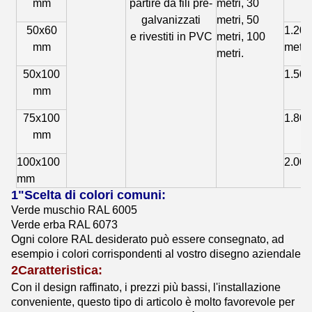
mm
partire da fili pre-
metri, 30
galvanizzati
metri, 50
50x60
1.20
e rivestiti in PVC
metri, 100
mm
metri
metri.
50x100
1.50
mm
75x100
1.80
mm
100x100
2.00
mm
1"Scelta di colori comuni:
Verde muschio RAL 6005
Verde erba RAL 6073
Ogni colore RAL desiderato può essere consegnato, ad
esempio i colori corrispondenti al vostro disegno aziendale
2Caratteristica:
Con il design raffinato, i prezzi più bassi, l'installazione
conveniente, questo tipo di articolo è molto favorevole per