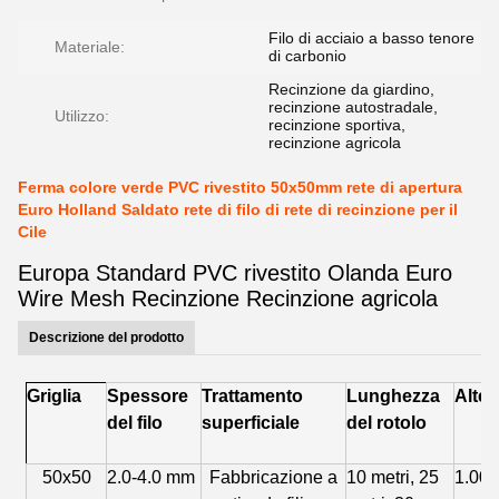
Filo di acciaio a basso tenore
Materiale:
di carbonio
Recinzione da giardino,
recinzione autostradale,
Utilizzo:
recinzione sportiva,
recinzione agricola
Ferma colore verde PVC rivestito 50x50mm rete di apertura
Euro Holland Saldato rete di filo di rete di recinzione per il
Cile
Europa Standard PVC rivestito Olanda Euro
Wire Mesh Recinzione Recinzione agricola
Descrizione del prodotto
Griglia
Spessore
Trattamento
Lunghezza
Altez
del filo
superficiale
del rotolo
50x50
2.0-4.0 mm
Fabbricazione a
10 metri, 25
1.00