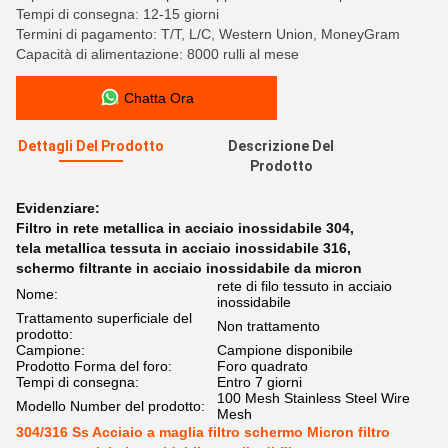
Tempi di consegna: 12-15 giorni
Termini di pagamento: T/T, L/C, Western Union, MoneyGram
Capacità di alimentazione: 8000 rulli al mese
Chatta Ora
Dettagli Del Prodotto
Descrizione Del
Prodotto
Evidenziare:
Filtro in rete metallica in acciaio inossidabile 304
,
tela metallica tessuta in acciaio inossidabile 316
,
schermo filtrante in acciaio inossidabile da micron
rete di filo tessuto in acciaio
Nome:
inossidabile
Trattamento superficiale del
Non trattamento
prodotto:
Campione:
Campione disponibile
Prodotto Forma del foro:
Foro quadrato
Tempi di consegna:
Entro 7 giorni
100 Mesh Stainless Steel Wire
Modello Number del prodotto:
Mesh
304/316 Ss Acciaio a maglia filtro schermo Micron filtro