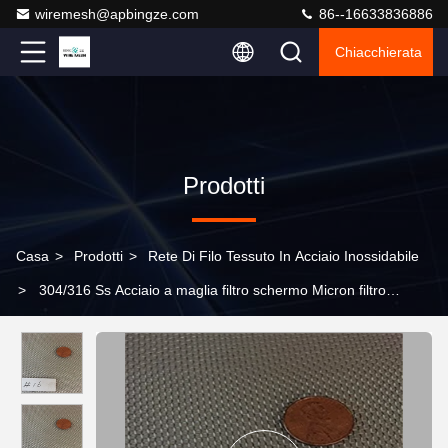
wiremesh@apbingze.com
86--16633836886
Chiacchierata
Prodotti
Casa
>
Prodotti
>
Rete Di Filo Tessuto In Acciaio Inossidabile
>
304/316 Ss Acciaio a maglia filtro schermo Micron filtro
tessuto acciaio inossidabile maglia di filo tessuto