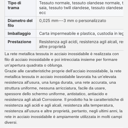
Tipo di
Tessuto normale, tessuto olandese normale, tes
trama
saia, tessuto twill olandese, tessuto olandese in
ecc
Diametro del
0,025 mm---3 mm o personalizzato
filo
Imballaggio
Carta impermeabile e plastica, custodia in legno
Prestazione
Resistenza agli acidi, resistenza agli alcali, res
altre proprietà
La rete metallica tessuta in acciaio inossidabile è realizzata con
filo di acciaio inossidabile e poi intrecciata insieme per formare
un'apertura quadrata o oblunga.
Grazie alle caratteristiche proprie dell'acciaio inossidabile, la rete
metallica tessuta in acciaio inossidabile lavorata ha un'elevata
resistenza all'usura, una lunga durata, una rete accurata, una
struttura uniforme, nessuna arricciatura, facile da usare,
spessore dello schermo uniforme, antistatico, antiacido e
resistenza agli alcali Corrosione. Il prodotto ha le caratteristiche di
resistenza agli acidi e agli alcali, resistenza alla temperatura,
resistenza all'usura e altre proprietà, pertanto, negli ultimi anni, la
rete in acciaio inossidabile è ampiamente utilizzata in molti campi
diversi.