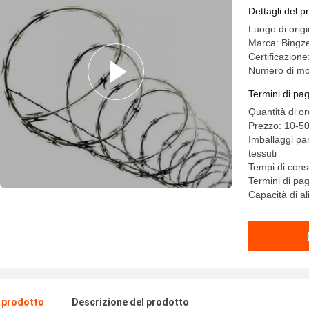
Dettagli del p
Luogo di orig
Marca: Bingz
Certificazion
Numero di m
Termini di pa
Quantità di or
Prezzo: 10-50
Imballaggi par
tessuti
Tempi di con
Termini di p
Capacità di a
l prodotto
Descrizione del prodotto