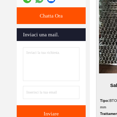
Chatta Ora
Inviaci una mail.
Sal
Tipo:
BTO
mm
Inviare
Trattamen