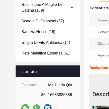
Recinzione A Maglie Di
Evidenziar
Catena
(139)
Nome d
Scatola Di Gabbioni
(37)
Barriera Hesco
(16)
Colore:
Griglia Di Filo Antitanca
(14)
Distanz
Rete Metallica Espansa
(61)
Applica
Recinzione i
Contatti
Contatti:
Ms. Linda Qin
Descri
tel:
86--16633836886