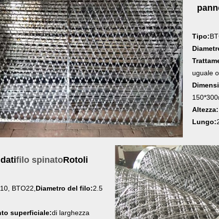
panne
Tipo:
BT
Diametro
Trattame
uguale 
Dimensi
150*30
Altezza:
Lungo:
dati
filo spinato
Rotoli
10, BTO22,
Diametro del filo:
2.5
to superficiale:
di larghezza