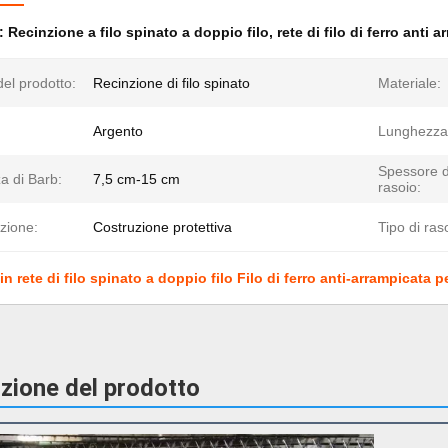
e:
Recinzione a filo spinato a doppio filo
,
rete di filo di ferro anti 
el prodotto:
Recinzione di filo spinato
Materiale:
Argento
Lunghezza
Spessore d
a di Barb:
7,5 cm-15 cm
rasoio:
zione:
Costruzione protettiva
Tipo di ras
n rete di filo spinato a doppio filo Filo di ferro anti-arrampicata 
zione del prodotto