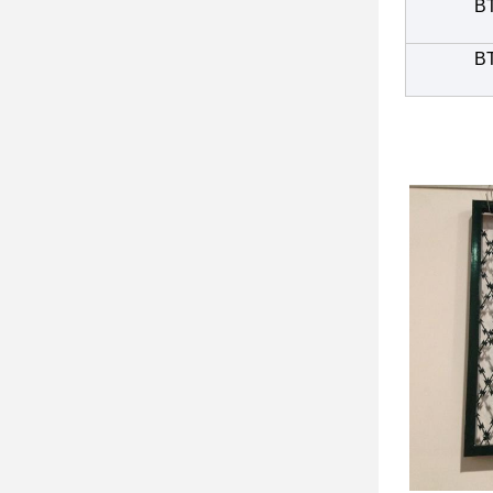
BT
BT