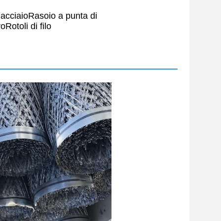
i acciaio
Rasoio a punta di
ro
Rotoli di filo