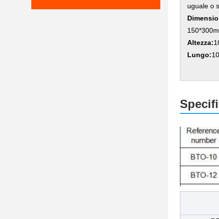
uguale o 
Dimension
150*300
Altezza:
1
Lungo:
10
Specifi