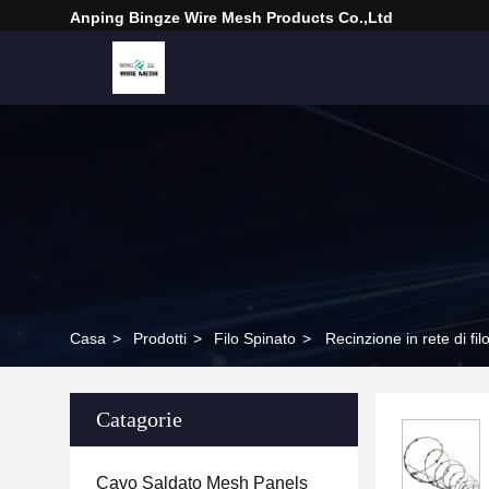
Anping Bingze Wire Mesh Products Co.,Ltd
Casa
>
Prodotti
>
Filo Spinato
>
Recinzione in rete di fil
Catagorie
Cavo Saldato Mesh Panels