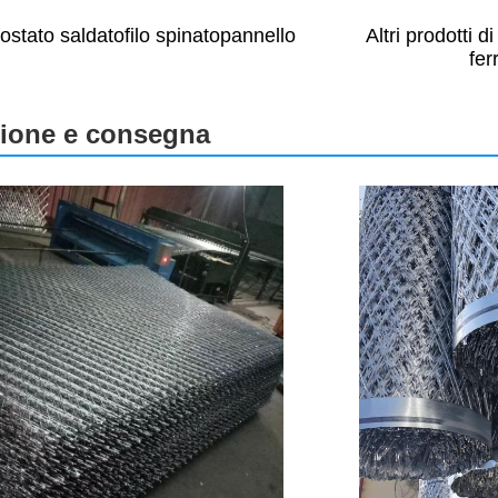
Altri prodotti d
ostato saldato
filo spinato
pannello
fer
ione e consegna