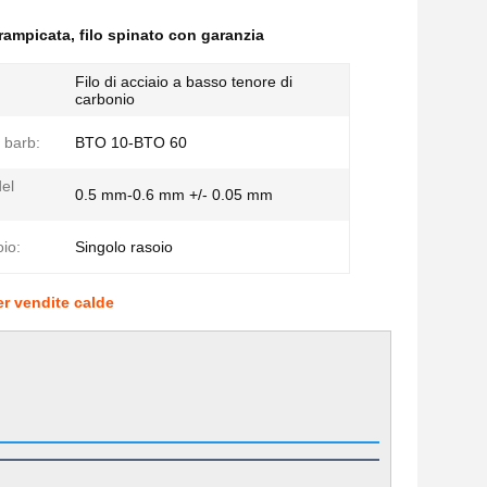
arrampicata
,
filo spinato con garanzia
Filo di acciaio a basso tenore di
carbonio
 barb:
BTO 10-BTO 60
el
0.5 mm-0.6 mm +/- 0.05 mm
oio:
Singolo rasoio
per vendite calde