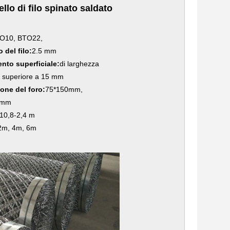
llo di filo spinato saldato
O10, BTO22,
 del filo:
2.5 mm
nto superficiale:
di larghezza
o superiore a 15 mm
one del foro:
75*150mm,
0mm
10,8-2,4 m
2m, 4m, 6m