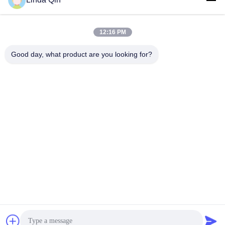
12:16 PM
Good day, what product are you looking for?
video
video
Rete metallica saldata
Rete metallica saldata
rivestita in PVC verde con
rivestita in PVC zincato
maglia da 1/2" x 1/2" e
con maglia
diametro 0,9 mm per
personalizzabile per
Chatta Ora
Chatta Ora
recinzioni per impieghi
recinzione da giardino
gravosi
resistente alla corrosione
Anping Bingze Wire Mesh Products Co.,Ltd