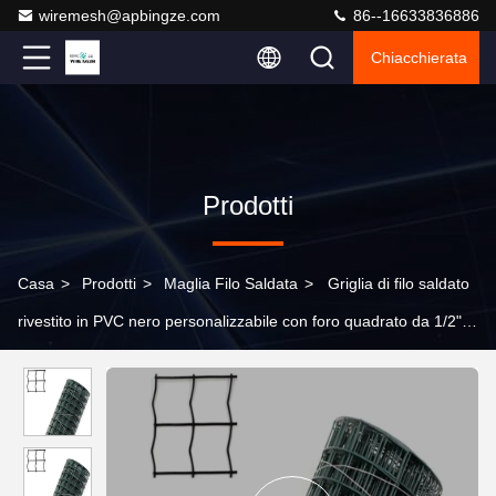
wiremesh@apbingze.com
86--16633836886
Chiacchierata
Prodotti
Casa
>
Prodotti
>
Maglia Filo Saldata
>
Griglia di filo saldato
rivestito in PVC nero personalizzabile con foro quadrato da 1/2"
per la protezione del pannello solare