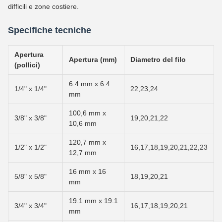
difficili e zone costiere.
Specifiche tecniche
Apertura
Apertura (mm)
Diametro del filo
(pollici)
6.4 mm x 6.4
1/4" x 1/4"
22,23,24
mm
100,6 mm x
3/8" x 3/8"
19,20,21,22
10,6 mm
120,7 mm x
1/2" x 1/2"
16,17,18,19,20,21,22,23
12,7 mm
16 mm x 16
5/8" x 5/8"
18,19,20,21
mm
19.1 mm x 19.1
3/4" x 3/4"
16,17,18,19,20,21
mm