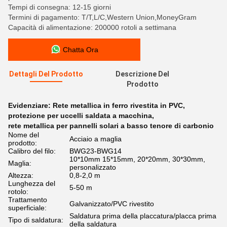
Tempi di consegna: 12-15 giorni
Termini di pagamento: T/T,L/C,Western Union,MoneyGram
Capacità di alimentazione: 200000 rotoli a settimana
Chatta Ora
Dettagli Del Prodotto
Descrizione Del
Prodotto
Evidenziare:
Rete metallica in ferro rivestita in PVC
,
protezione per uccelli saldata a macchina
,
rete metallica per pannelli solari a basso tenore di carbonio
Nome del
Acciaio a maglia
prodotto:
Calibro del filo:
BWG23-BWG14
10*10mm 15*15mm, 20*20mm, 30*30mm,
Maglia:
personalizzato
Altezza:
0,8-2,0 m
Lunghezza del
5-50 m
rotolo:
Trattamento
Galvanizzato/PVC rivestito
superficiale:
Saldatura prima della placcatura/placca prima
Tipo di saldatura:
della saldatura