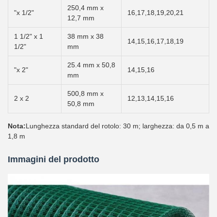
250,4 mm x
"x 1/2"
16,17,18,19,20,21
12,7 mm
1 1/2" x 1
38 mm x 38
14,15,16,17,18,19
1/2"
mm
25.4 mm x 50,8
"x 2"
14,15,16
mm
500,8 mm x
2 x 2
12,13,14,15,16
50,8 mm
Nota:
Lunghezza standard del rotolo: 30 m; larghezza: da 0,5 m a
1,8 m
Immagini del prodotto