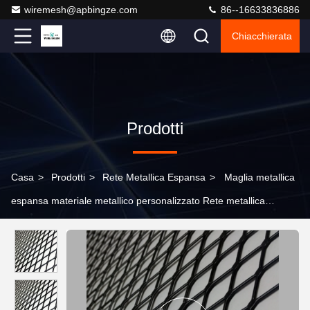
wiremesh@apbingze.com
86--16633836886
Chiacchierata
Prodotti
Casa
>
Prodotti
>
Rete Metallica Espansa
>
Maglia metallica
espansa materiale metallico personalizzato Rete metallica
espansa con foro diamantato rivestito in filo di acciaio rivestito in
PVC