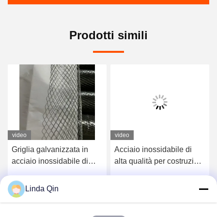
Prodotti simili
video
video
Griglia galvanizzata in
Acciaio inossidabile di
acciaio inossidabile di
alta qualità per costruzioni
alluminio per l'industria e
industriali
la costruzione
Linda Qin
Chatta Ora
Chatta Ora