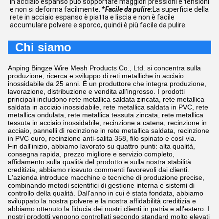
in acciaio espanso può sopportare maggiori pressioni e tensioni
e non si deforma facilmente. *
Facile da pulire:
La superficie della
rete in acciaio espanso è piatta e liscia e non è facile
accumulare polvere e sporco, quindi è più facile da pulire.
Chi siamo
Anping Bingze Wire Mesh Products Co., Ltd. si concentra sulla
produzione, ricerca e sviluppo di reti metalliche in acciaio
inossidabile da 25 anni. È un produttore che integra produzione,
lavorazione, distribuzione e vendita all'ingrosso. I prodotti
principali includono rete metallica saldata zincata, rete metallica
saldata in acciaio inossidabile, rete metallica saldata in PVC, rete
metallica ondulata, rete metallica tessuta zincata, rete metallica
tessuta in acciaio inossidabile, recinzione a catena, recinzione in
acciaio, pannelli di recinzione in rete metallica saldata, recinzione
in PVC euro, recinzione anti-salita 358, filo spinato e così via.
Fin dall'inizio, abbiamo lavorato su quattro punti: alta qualità,
consegna rapida, prezzo migliore e servizio completo,
affidamento sulla qualità del prodotto e sulla nostra stabilità
creditizia, abbiamo ricevuto commenti favorevoli dai clienti.
L'azienda introduce macchine e tecniche di produzione precise,
combinando metodi scientifici di gestione interna e sistemi di
controllo della qualità. Dall'anno in cui è stata fondata, abbiamo
sviluppato la nostra polvere e la nostra affidabilità creditizia e
abbiamo ottenuto la fiducia dei nostri clienti in patria e all'estero. I
nostri prodotti vengono controllati secondo standard molto elevati