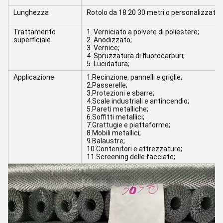
Lunghezza
Rotolo da 18 20 30 metri o personalizzato
Trattamento
1. Verniciato a polvere di poliestere;
superficiale
2. Anodizzato;
3. Vernice;
4. Spruzzatura di fluorocarburi;
5. Lucidatura;
Applicazione
1.Recinzione, pannelli e griglie;
2.Passerelle;
3.Protezioni e sbarre;
4.Scale industriali e antincendio;
5.Pareti metalliche;
6.Soffitti metallici;
7.Grattugie e piattaforme;
8.Mobili metallici;
9.Balaustre;
10.Contenitori e attrezzature;
11.Screening delle facciate;