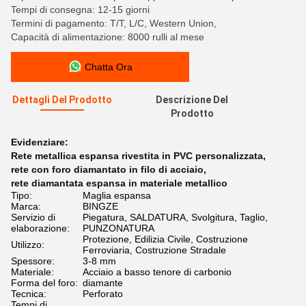
Tempi di consegna: 12-15 giorni
Termini di pagamento: T/T, L/C, Western Union,
Capacità di alimentazione: 8000 rulli al mese
Chatta Ora
Dettagli Del Prodotto
Descrizione Del
Prodotto
Evidenziare:
Rete metallica espansa rivestita in PVC personalizzata
,
rete con foro diamantato in filo di acciaio
,
rete diamantata espansa in materiale metallico
Tipo:
Maglia espansa
Marca:
BINGZE
Servizio di
Piegatura, SALDATURA, Svolgitura, Taglio,
elaborazione:
PUNZONATURA
Protezione, Edilizia Civile, Costruzione
Utilizzo:
Ferroviaria, Costruzione Stradale
Spessore:
3-8 mm
Materiale:
Acciaio a basso tenore di carbonio
Forma del foro:
diamante
Tecnica:
Perforato
Tempi di