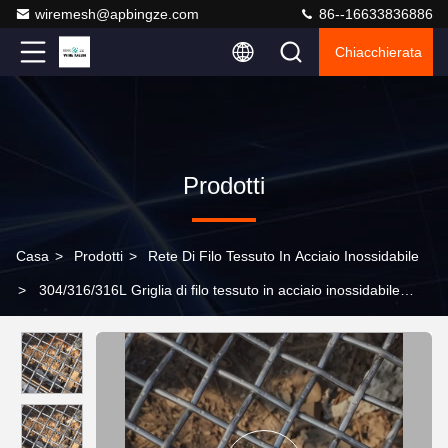
wiremesh@apbingze.com
86--16633836886
Chiacchierata
Prodotti
Casa
>
Prodotti
>
Rete Di Filo Tessuto In Acciaio Inossidabile
>
304/316/316L Griglia di filo tessuto in acciaio inossidabile
Tessuto semplice per filtri con servizi di saldatura e piegatura