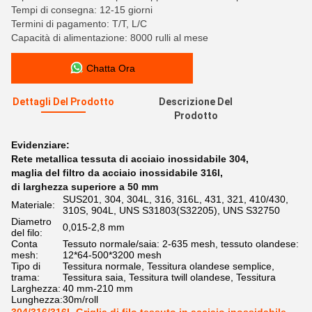
Tempi di consegna: 12-15 giorni
Termini di pagamento: T/T, L/C
Capacità di alimentazione: 8000 rulli al mese
Chatta Ora
Dettagli Del Prodotto
Descrizione Del
Prodotto
Evidenziare:
Rete metallica tessuta di acciaio inossidabile 304
,
maglia del filtro da acciaio inossidabile 316l
,
di larghezza superiore a 50 mm
SUS201, 304, 304L, 316, 316L, 431, 321, 410/430,
Materiale:
310S, 904L, UNS S31803(S32205), UNS S32750
Diametro
0,015-2,8 mm
del filo:
Conta
Tessuto normale/saia: 2-635 mesh, tessuto olandese:
mesh:
12*64-500*3200 mesh
Tipo di
Tessitura normale, Tessitura olandese semplice,
trama:
Tessitura saia, Tessitura twill olandese, Tessitura
Larghezza:
40 mm-210 mm
Lunghezza:
30m/roll