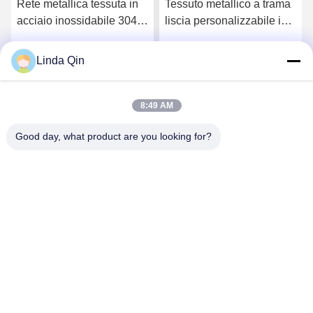
Tessuto metallico a trama
20-400 Micron 304 316
liscia personalizzabile in
Acciaio inossidabile
acciaio inossidabile con
Tessuto a maglia di filo
resistenza agli alcali
anti-corrosione Filtro di
Linda Qin
Chatta Ora
Chatta Ora
stoffa
8:49 AM
Good day, what product are you looking for?
Anping Bingze Wire Mesh Products Co.,Ltd
wiremesh@apbingze.com
86--16633836886
Via Weiyi n. 16, contea di Anping, città di Hengshui,
provincia di Hebei, Cina