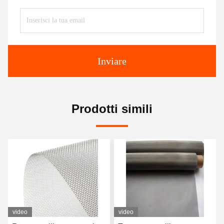
Inviare
Prodotti simili
video
video