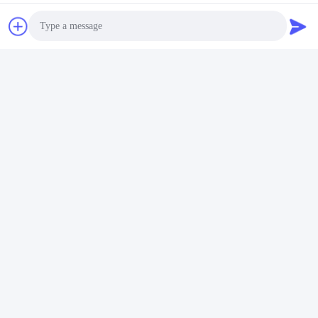
Photo
Domande frequenti
Video Call
Audio Call
D: Quanto dura il tempo di consegna?
Generalmente sono 3-7 giorni se la merce è in stock.
oppure sono 15-20 giorni se la merce non è in
magazzino, in base alla quantità.
D: Fornite campioni?
Sì, possiamo fornire campioni di prodotto per il test. È
gratuito e il trasporto dovrebbe essere ritirato al tuo
fianco.