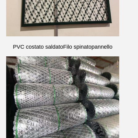
PVC costato saldato
Filo spinato
pannello