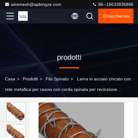
wiremesh@apbingze.com
86--16633836886
Chiacchierata
prodotti
Casa
>
Prodotti
>
Filo Spinato
>
Lama in acciaio zincato con
rete metallica per rasoio con corda spinata per recinzione
protettiva Rete metallica zincata a caldo con spinato